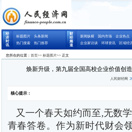
经
财
标题图片
头条新闻
新闻纵横
国内市场
企业热点
济
经
时
频
热门搜索
热门推荐
企业家访谈
环球资讯
区域经
讯
道
您所在的位置：
首页
>>
标题图片
>> 正文
焕新升级，第九届全国高校企业价值创
人民财经网
20
核心提示：
又一个春天如约而至,无数
青春答卷。作为新时代财会领