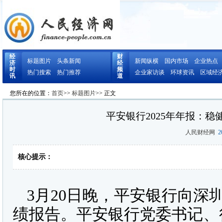
经
财
标题图片
头条新闻
新闻纵横
国内市场
企业热点
济
经
时
频
热门搜索
热门推荐
企业家访谈
环球资讯
区域经
讯
道
您所在的位置：
首页
>>
标题图片
>> 正文
平安银行2025年年报：稳
人民财经网
20
核心提示：
3月20日晚，平安银行向深
绩报告。平安银行党委书记、