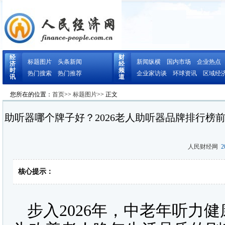
经
财
标题图片
头条新闻
新闻纵横
国内市场
企业热点
济
经
时
频
热门搜索
热门推荐
企业家访谈
环球资讯
区域经
讯
道
您所在的位置：
首页
>>
标题图片
>> 正文
助听器哪个牌子好？2026老人助听器品牌排行榜
人民财经网
20
核心提示：
步入2026年，中老年听力