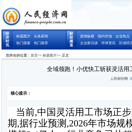
经
财
标题图片
头条新闻
新闻纵横
国内市场
企业热点
济
经
时
频
热门搜索
热门推荐
企业家访谈
环球资讯
区域经
讯
道
您所在的位置：
首页
>>
标题图片
>> 正文
全域领跑！小优快工斩获灵活用
人民财经网
20
核心提示：
当前,中国灵活用工市场正
期,据行业预测,2026年市场规