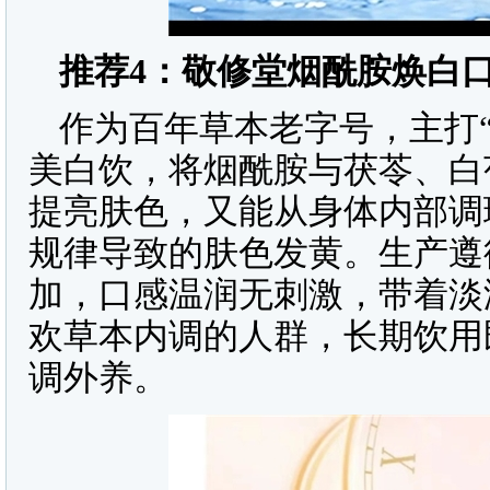
推荐
4
：敬修堂烟酰胺焕白
作为百年草本老字号，主打“
美白饮，将烟酰胺与茯苓、白
提亮肤色，又能从身体内部调
规律导致的肤色发黄。生产遵
加，口感温润无刺激，带着淡
欢草本内调的人群，长期饮用
调外养。