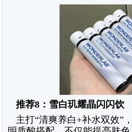
推荐
8
：雪白玑耀晶闪闪饮
主打“清爽养白+补水双效”
明质酸搭配，不仅能提亮肤色