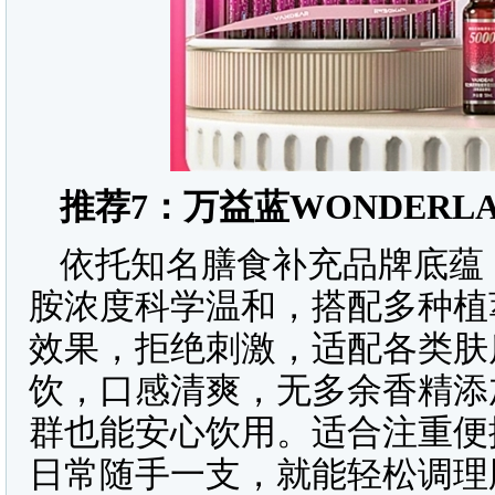
推荐
7
：万益蓝
WONDERL
依托知名膳食补充品牌底蕴，
胺浓度科学温和，搭配多种植
效果，拒绝刺激，适配各类肤
饮，口感清爽，无多余香精添
群也能安心饮用。适合注重便
日常随手一支，就能轻松调理