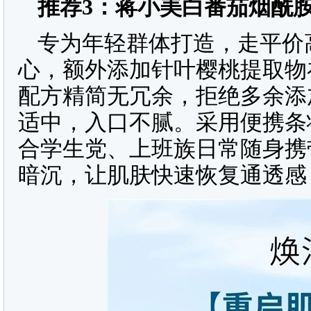
推荐
3
：蒋小美白番茄烟酰
专为年轻群体打造，走平价
心，额外添加针叶樱桃提取物
配方精简无冗余，拒绝多余添
适中，入口不腻。采用便携条
合学生党、上班族日常随身携
暗沉，让肌肤快速恢复通透感