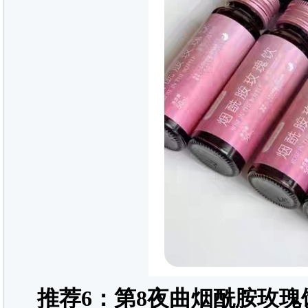
推荐
6
：第
8
夜曲烟酰胺玫瑰