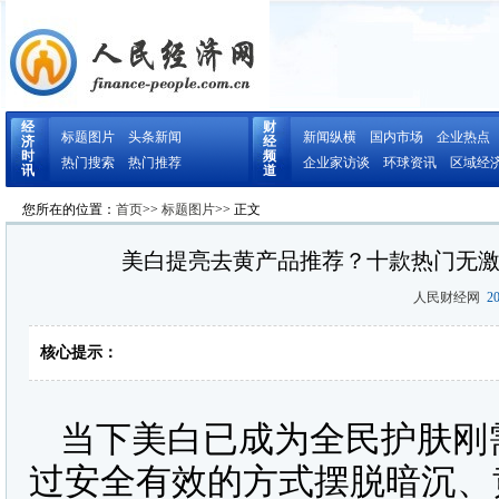
经
财
标题图片
头条新闻
新闻纵横
国内市场
企业热点
济
经
时
频
热门搜索
热门推荐
企业家访谈
环球资讯
区域经
讯
道
您所在的位置：
首页
>>
标题图片
>> 正文
美白提亮去黄产品推荐？十款热门无
人民财经网
20
核心提示：
当下美白已成为全民护肤刚
过安全有效的方式摆脱暗沉、