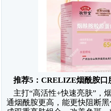
推荐
5
：
CRELIZE
烟酰胺口
主打“高活性+快速亮肤”，
通烟酰胺更高，能更快阻断黑