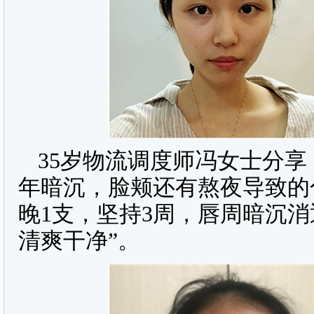
35岁物流调度师冯女士分享
年暗沉，脸颊还有熬夜导致的
晚1支，坚持3周，唇周暗沉
清爽干净”。