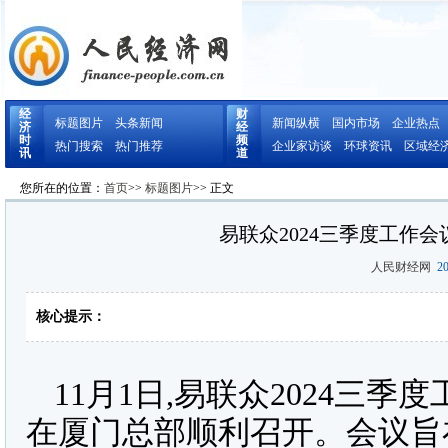
经
财
标题图片
头条新闻
新闻纵横
国内市场
企业热点
济
经
时
频
热门搜索
热门推荐
企业家访谈
环球资讯
区域经
讯
道
您所在的位置：
首页
>>
标题图片
>> 正文
易联众2024三季度工作
人民财经网
20
核心提示：
11
月1日,易联众2024三
在厦门总部顺利召开。会议旨