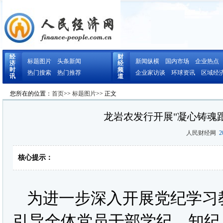
经
财
标题图片
头条新闻
新闻纵横
国内市场
企业热点
济
经
时
频
热门搜索
热门推荐
企业家访谈
环球资讯
区域经
讯
道
您所在的位置：
首页
>>
标题图片
>> 正文
龙岩农发行开展"凝心铸魂
人民财经网
20
核心提示：
为进一步深入开展党纪学习教
引导全体党员干部学纪、知纪